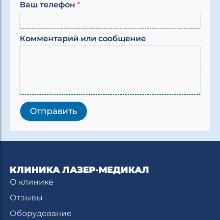
и
Ваш телефон
*
л
и
т
Комментарий или сообщение
е
л
е
ф
о
н
т
е
Отправить
л
е
ф
о
н
КЛИНИКА ЛАЗЕР-МЕДИКАЛ
О клинике
Отзывы
Оборудование