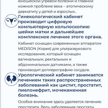
юношеской угревой болезни и главной
кожной проблеме века – атопическому
дерматиту у детей и взрослых..
Гинекологический кабинет
производит цифровую
компьютерную кольпоскопию
шейки матки и дальнейшее
комплексное лечение этого органа.
Кабинет оснащен современным аппаратом
MEDISON (Корея) для ультразвукового
исследования, который оснащен
вагинальным, ректальным и
абдоминальным датчиками, а также
производит доплерографию сосудов.
Урологический кабинет занимается
лечением таких распространенных
заболеваний как цистит, простатит,
пиелонефрит, мочекаменная
болезнь.
Особое внимание здесь уделяется лечению
простатита. Ведь заболевания простаты