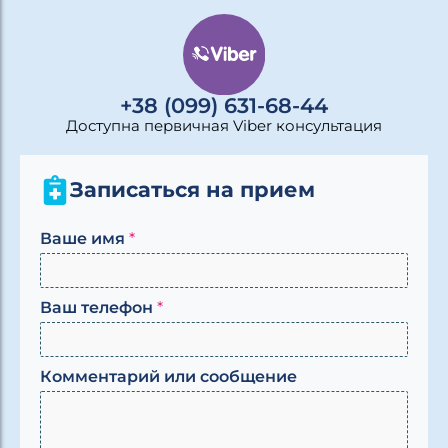
+38 (099) 631-68-44
Доступна первичная Viber консультация
Записаться на прием
с
Ваше имя
*
о
о
б
Ваш телефон
*
щ
е
н
и
Комментарий или сообщение
е
*
*