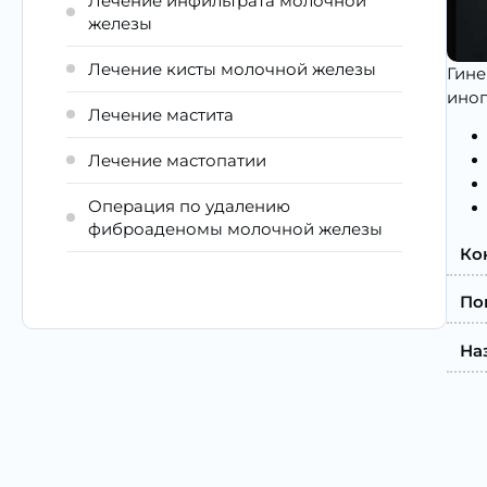
Лечение инфильтрата молочной
железы
Лечение кисты молочной железы
Гине
иног
Лечение мастита
Лечение мастопатии
Операция по удалению
фиброаденомы молочной железы
Ко
По
На