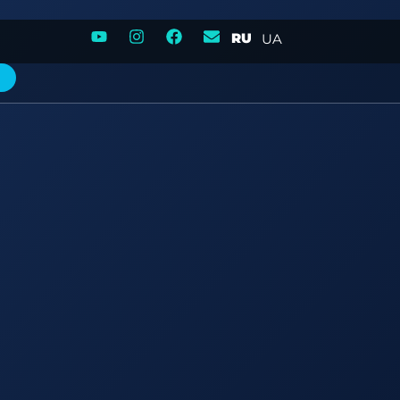
RU
UA
м