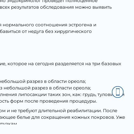
нно эндокринолог проведет полноценное
 всех результатов обследования можно выявить
я нормального соотношения эстрогена и
бавиться от недуга без хирургического
е, которое на сегодня разделяется на три базовых
небольшой разрез в области ореола;
 небольшой разрез в области ореола;
ения липосакции таких зон, как: грудь, туловище и
ность форм после проведения процедуры.
ом и не требуют длительной реабилитации. После
ивающее белье для сокращения кожных покровов. Уже
рузкам.