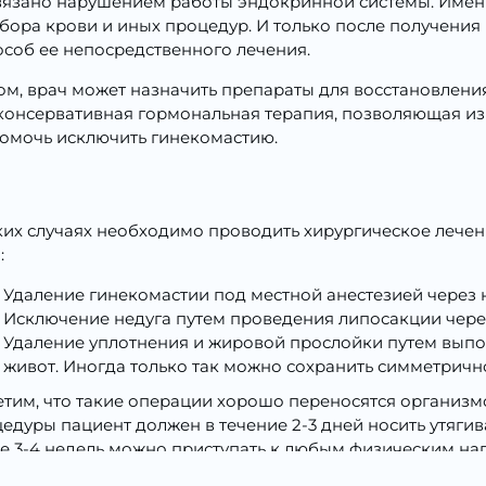
связано нарушением работы эндокринной системы. Име
ора крови и иных процедур. И только после получения
пособ ее непосредственного лечения.
м, врач может назначить препараты для восстановлени
 консервативная гормональная терапия, позволяющая из
помочь исключить гинекомастию.
ких случаях необходимо проводить хирургическое лечени
:
Удаление гинекомастии под местной анестезией через 
Исключение недуга путем проведения липосакции через
Удаление уплотнения и жировой прослойки путем выполн
живот. Иногда только так можно сохранить симметрич
тим, что такие операции хорошо переносятся организм
едуры пациент должен в течение 2-3 дней носить утяг
е 3-4 недель можно приступать к любым физическим наг