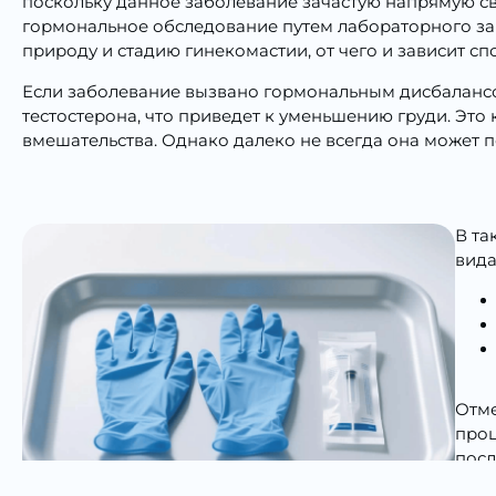
поскольку данное заболевание зачастую напрямую 
гормональное обследование путем лабораторного заб
природу и стадию гинекомастии, от чего и зависит с
Если заболевание вызвано гормональным дисбалансо
тестостерона, что приведет к уменьшению груди. Это
вмешательства. Однако далеко не всегда она может 
В та
вида
Отме
проц
посл