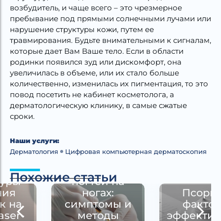
возбудитель, и чаще всего – это чрезмерное
пребывание под прямыми солнечными лучами или
нарушение структуры кожи, путем ее
травмирования. Будьте внимательными к сигналам,
которые дает Вам Ваше тело. Если в области
родинки появился зуд или дискомфорт, она
увеличилась в объеме, или их стало больше
количественно, изменилась их пигментация, то это
повод посетить не кабинет косметолога, а
дерматологическую клинику, в самые сжатые
сроки.
Наши услуги:
Дерматология
Цифровая компьютерная дерматоскопия
Грибок
Похожие статьи
ногтей на
ногах:
Псориаз:
симптомы и
факторы
методы
эффективного