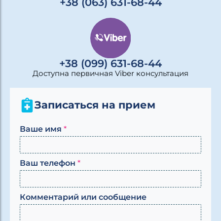
+38 (063) 631-68-44
+38 (099) 631-68-44
Доступна первичная Viber консультация
Записаться на прием
В
Ваше имя
*
а
ш
т
Ваш телефон
*
е
л
е
ф
Комментарий или сообщение
о
н