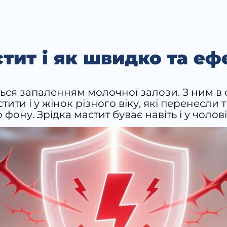
тит і як швидко та еф
ться запаленням молочної залози. З ним в
тити і у жінок різного віку, які перенесл
ну. Зрідка мастит буває навіть і у чолові