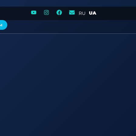
UA
RU
м