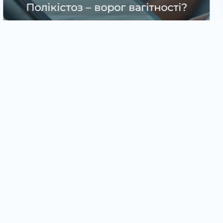
Причини та як вирішити…
Як записатися на прий
лікаря?
Записатися можна: по телефону, в Viber або онлай
Ми підберемо зручний час та відповімо на всі зап
+38 (099) 631-68-44
+38 (063) 631-68-44