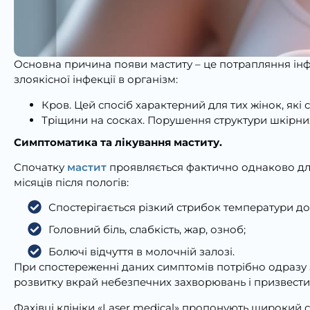
Основна причина появи маститу – це потрапляння інфе
злоякісної інфекції в організм:
Кров. Цей спосіб характерний для тих жінок, які 
Тріщини на сосках. Порушення структури шкірн
Симптоматика та лікування маститу.
Спочатку
мастит
проявляється фактично однаково для
місяців після пологів:
Спостерігається різкий стрибок температури до
Головний біль, слабкість, жар, озноб;
Болючі відчуття в молочній залозі.
При спостереженні даних симптомів потрібно одразу 
розвитку вкрай небезпечних захворювань і призвести 
Фахівці клініки «Laser medical» пропонують широкий с