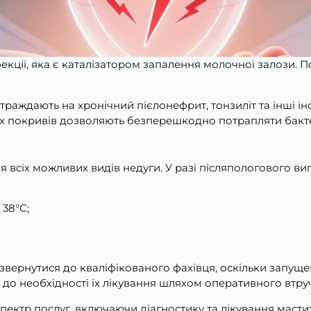
кції, яка є каталізатором запалення молочної залози. 
страждають на хронічний пієлонефрит, тонзиліт та інші ін
их покривів дозволяють безперешкодно потрапляти бакт
 всіх можливих видів недуги. У разі післяпологового в
 38°С;
звернутися до кваліфікованого фахівця, оскільки запуще
до необхідності їх лікування шляхом оперативного втру
пектр послуг, включаючи діагностику та лікування маститу