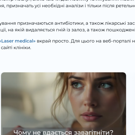
 призначать усі необхідні аналізи і тільки після ретель
вання призначаються антибіотики, а також лікарські за
, на якій видаляється гній із залоз, а також пошкоджен
«Laser medical»
вкрай просто. Для цього на веб-порталі 
айті клініки.