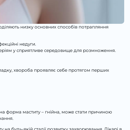
Поділяють низку основних способів потрапляння
фекційні недуги.
еріям у сприятливе середовище для розмноження.
ипадку, хвороба проявляє себе протягом перших
на форма маститу – гнійна, може стати причиною
чання.
 на будь-якій стадії розвитку захворювання. Лікарі в