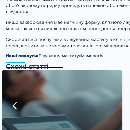
обов’язковому порядку проведуть належне обстеження,
лікування.
Якщо захворювання має негнійну форму, для його ліку
мастит лікується виключно шляхом проведення операції
Скористатися послугами з лікування маститу в клініці
передзвонити за номерами телефонів, розміщених на с
Наші послуги:
Лікування маститу
Мамологія
Схожі статті
Чому не вдається завагітніти?