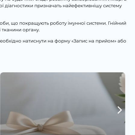
ної діагностики призначать найефективнішу систему
соби, що покращують роботу імунної системи. Гнійний
і тканини органу.
необхідно натиснути на форму «Запис на прийом» або
Все, що потрібно знати про