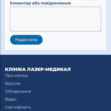
е
Коментар або повідомлення
н
т
а
р
а
б
о
Надіслати
КЛІНІКА ЛАЗЕР-МЕДИКАЛ
Про клініку
Відгуки
Обладнання
Відео
Сертифікати