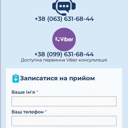
+38 (063) 631-68-44
+38 (099) 631-68-44
Доступна первинна Viber консультація
Записатися на прийом
В
Ваше ім'я
*
а
ш
е
Ваш телефон
*
К
о
м