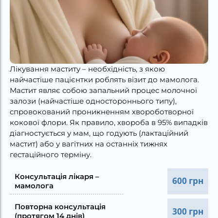
Лікування маститу – необхідність, з якою
найчастіше пацієнтки роблять візит до мамолога.
Мастит являє собою запальний процес молочної
залози (найчастіше одностороннього типу),
спровокований проникненням хвороботворної
кокової флори. Як правило, хвороба в 95% випадків
діагностується у мам, що годують (лактаційний
мастит) або у вагітних на останніх тижнях
гестаційного терміну.
Консультація лікаря –
600 грн
мамолога
Повторна консультація
300 грн
(протягом 14 днів)