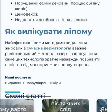
Порушений обмін речовин (процес обміну
жирів);
Демодекоз;
Недостатня особиста гігієна людини.
Як вилікувати ліпому
Найефективнішими методами видалення
жировиків
сучасна дерматологія
вважає
радіохвильовий метод та лазер – застосування
саме цих технологіз здатне назавжди позбавити
пацієнта від малоприємних новоутворень.
Наші послуги:
Видалення новоутворень шкіри
Перші
симптоми
Схожі статті
геморою,
після яких
слід
Як вилікувати