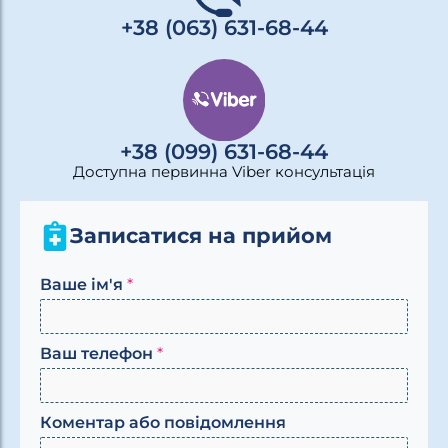
+38 (063) 631-68-44
+38 (099) 631-68-44
Доступна первинна Viber консультація
Записатися на прийом
Ваше ім'я
*
*
Ваш телефон
*
а
б
о
Коментар або повідомлення
В