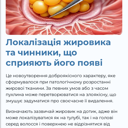
Локалізація жировика
та чинники, що
сприяють його появі
Це новоутворення доброякісного характеру, яке
сформувалося при патологічному розростанні
жирової тканини. За певних умов або з часом
пухлина може перетворюватися на злоякісну, що
змушує задуматися про своєчасне її видалення.
Визначають зазвичай жировик на дотик, адже він
може локалізуватися як на тулубі, так і на голові
серед волосся і поверхнею не відрізнятися від