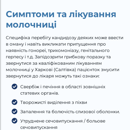
Симптоми та лікування
молочниці
Специфіка перебігу кандидозу деяких може ввести
в оману і навіть викликати припущення про
наявність гонореї, трихомоніазу, генітального
герпесу і т.д. Запідозрити грибкову поразку та
звернутися за кваліфікованим лікуванням
молочниці у Харкові (Салтівка) пацієнток змусити
звернутися до лікаря можуть такі ознаки:
Свербіж і печіння в області зовнішніх
статевих органів.
Творожисті виділення з піхви
Запалення та болючість слизової оболонки.
Утруднене сечовипускання / больове
сечовипускання