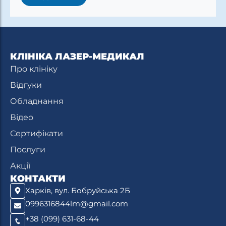
е
н
н
я
В
а
КЛІНІКА ЛАЗЕР-МЕДИКАЛ
ш
Про клініку
Відгуки
Обладнання
Відео
Сертифікати
Послуги
Акції
КОНТАКТИ
Харків, вул. Бобруйська 2Б
0996316844lm@gmail.com
+38 (099) 631-68-44