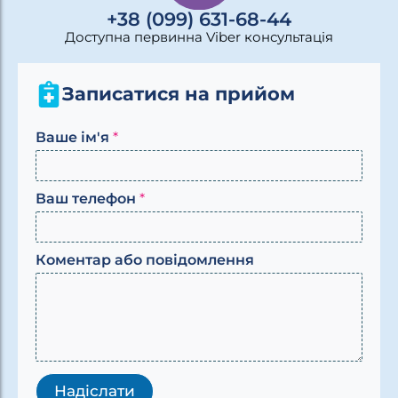
+38 (099) 631-68-44
Доступна первинна Viber консультація
Записатися на прийом
К
Ваше ім'я
*
о
м
е
Ваш телефон
*
н
т
а
р
Коментар або повідомлення
п
о
в
і
д
о
м
л
Надіслати