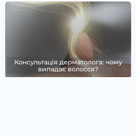
Видалення лазером судинних
зірочок: чого очікувати від цього
ом до