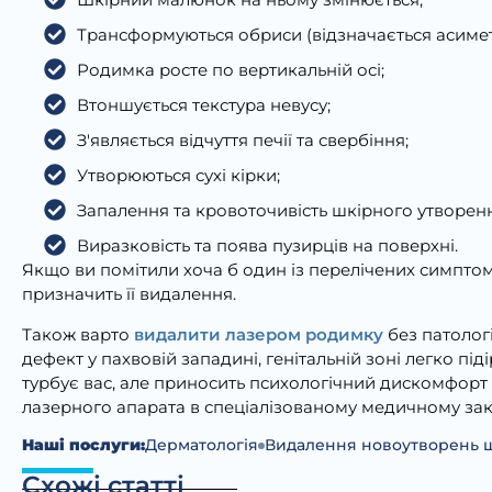
Трансформуються обриси (відзначається асиметр
Родимка росте по вертикальній осі;
Втоншується текстура невусу;
З'являється відчуття печії та свербіння;
Утворюються сухі кірки;
Запалення та кровоточивість шкірного утворен
Виразковість та поява пузирців на поверхні.
Якщо ви помітили хоча б один із перелічених симптом
призначить її видалення.
Також варто
видалити лазером родимку
без патологі
дефект у пахвовій западині, генітальній зоні легко п
турбує вас, але приносить психологічний дискомфорт 
лазерного апарата в спеціалізованому медичному зак
Наші послуги:
Дерматологія
Видалення новоутворень 
Схожі статті