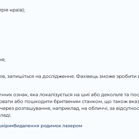
ія країв);
ня;
ів, запишіться на дослідження. Фахівець зможе зробити 
чних ознак, яка локалізується на шиї або декольте та по
ідірвати або пошкодити бритвеним станком, що також вказ
через розташування, наприклад, на обличчі, за відсутно
ладі.
шкіри
Видалення родимок лазером