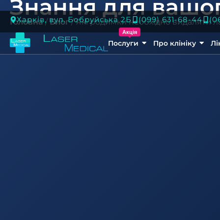
Знання для вашог
Харків, вул. Бобруйська 2Б
(099) 631-68-44
(0
Головна
/
Блог
/
Які родимки необхідно видаляти 
Акція
Послуги
Про клініку
Лі