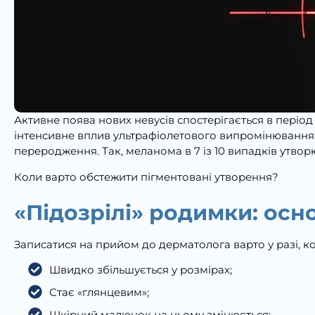
Активне поява нових невусів спостерігається в період 
інтенсивне вплив ультрафіолетового випромінювання 
переродження. Так, меланома в 7 із 10 випадків утво
Коли варто обстежити пігментовані утворення?
«Підозрілі» родимки: осн
Записатися на прийом до дерматолога варто у разі, к
Швидко збільшується у розмірах;
Стає «глянцевим»;
Шкірний малюнок на ньому змінюється;