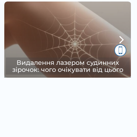
Шугаринг — тонкощі процедури в
клініці Laser-Medical