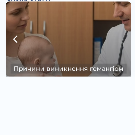
Консультація дерматолога: чому
випадає волосся?
Як записатися на прий