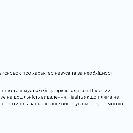
висновок про характер невуса та за необхідності
стійно травмується біжутерією, одягом. Шкірний
ує на доцільність видалення. Навіть якщо пляма не
сті протипоказань її краще випарувати за допомогою