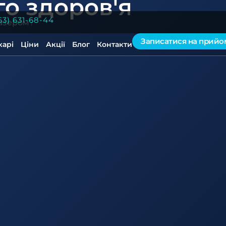
о здоров'я
63) 631-68-44
лазером?
Записатися на прийо
карі
Ціни
Акції
Блог
Контакти