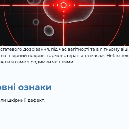
статевого дозрівання, під час вагітності та в літньому ві
на шкірний покрив, гормонотерапія та масаж. Небезпек
рюється саме з родимки чи плями.
овні ознаки
оли шкірний дефект: