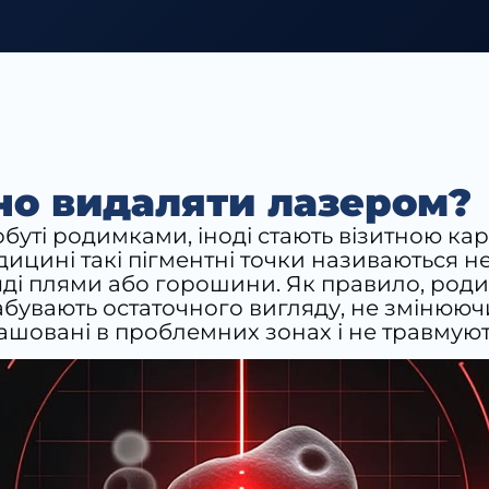
но видаляти лазером?
 побуті родимками, іноді стають візитною 
ицині такі пігментні точки називаються не
яді плями або горошини. Як правило, роди
бувають остаточного вигляду, не змінюючи
ашовані в проблемних зонах і не травмують